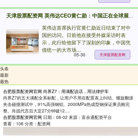
天津股票配资网 英伟达CEO黄仁勋：中国正在全球展现强劲竞争力
英伟达首席执行官黄仁勋近日结束了对中
国的访问。日前他在接受外媒采访时表
示，此行给他留下了深刻的印象，中国凭
借统一的大市场....
05-30
天津股票配资网
头条
最新
最热
合肥股票配资网官网 尚界Z7：用满配说话，用法律护车
尚界Z7的五大满配全系标配，让用户不用在配置表上纠结。螺旋翻滚
夹击碰撞测试中，91%高强钢铝、2000MPa热成型钢保证乘员舱完
整。肖战代言后大定27分钟破12....
合肥股票配资网官网
日期：08-02
来源：富余通配资平台
查看：
108
分类：
配资网